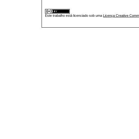
Este trabalho está licenciado sob uma
Licença Creative Commo