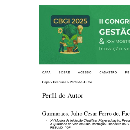
CAPA
SOBRE
ACESSO
CADASTRO
PE
Capa
>
Pesquisa
>
Perfil do Autor
Perfil do Autor
Guimarães, Julio Cesar Ferro de, Fa
XV Mostra de Iniciação Científica, Pós-graduação, Pesq
A Qualidade de Vida em uma Instituição Financeira no Sul
RESUMO
PDF