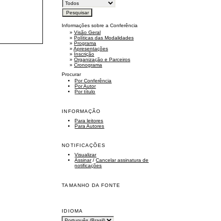
Informações sobre a Conferência
»
Visão Geral
»
Políticas das Modalidades
»
Programa
»
Apresentações
»
Inscrição
»
Organização e Parceiros
»
Cronograma
Procurar
Por Conferência
Por Autor
Por título
INFORMAÇÃO
Para leitores
Para Autores
NOTIFICAÇÕES
Visualizar
Assinar
/
Cancelar assinatura de
notificações
TAMANHO DA FONTE
IDIOMA