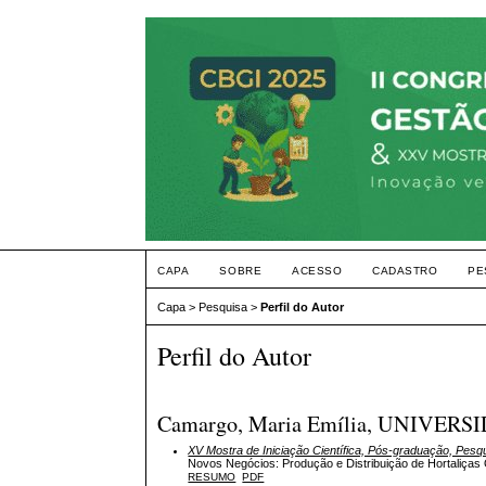
CAPA
SOBRE
ACESSO
CADASTRO
PE
Capa
>
Pesquisa
>
Perfil do Autor
Perfil do Autor
Camargo, Maria Emília, UNIVERS
XV Mostra de Iniciação Científica, Pós-graduação, Pesq
Novos Negócios: Produção e Distribuição de Hortaliç
RESUMO
PDF