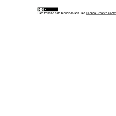
Este trabalho está licenciado sob uma
Licença Creative Commo