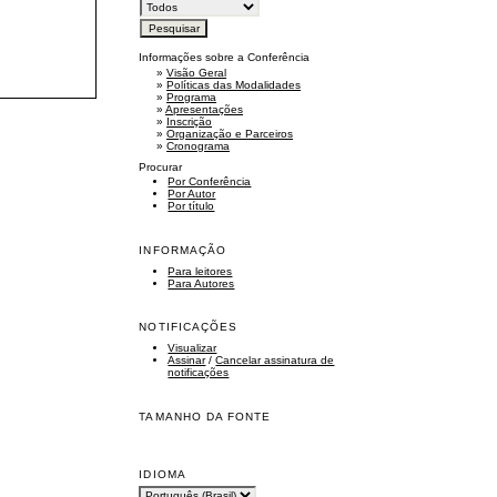
Informações sobre a Conferência
»
Visão Geral
»
Políticas das Modalidades
»
Programa
»
Apresentações
»
Inscrição
»
Organização e Parceiros
»
Cronograma
Procurar
Por Conferência
Por Autor
Por título
INFORMAÇÃO
Para leitores
Para Autores
NOTIFICAÇÕES
Visualizar
Assinar
/
Cancelar assinatura de
notificações
TAMANHO DA FONTE
IDIOMA