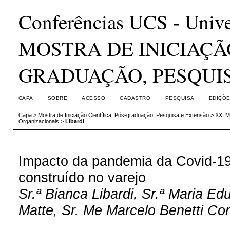
Conferências UCS - Unive
MOSTRA DE INICIAÇÃO
GRADUAÇÃO, PESQUI
CAPA
SOBRE
ACESSO
CADASTRO
PESQUISA
EDIÇÕE
Capa
>
Mostra de Iniciação Científica, Pós-graduação, Pesquisa e Extensão
>
XXI 
Organizacionais
>
Libardi
Impacto da pandemia da Covid-19
construído no varejo
Sr.ª Bianca Libardi, Sr.ª Maria Ed
Matte, Sr. Me Marcelo Benetti Corr