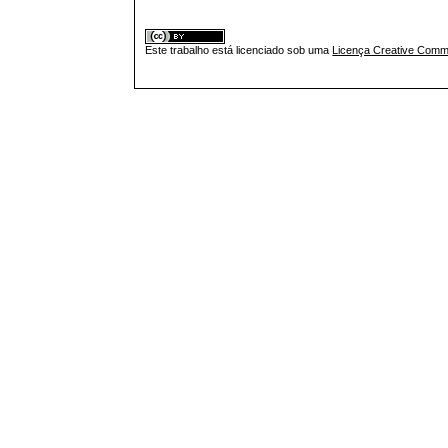
Este trabalho está licenciado sob uma
Licença Creative Commo