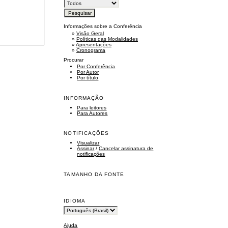
Informações sobre a Conferência
»
Visão Geral
»
Políticas das Modalidades
»
Apresentações
»
Cronograma
Procurar
Por Conferência
Por Autor
Por título
INFORMAÇÃO
Para leitores
Para Autores
NOTIFICAÇÕES
Visualizar
Assinar
/
Cancelar assinatura de
notificações
TAMANHO DA FONTE
IDIOMA
Ajuda