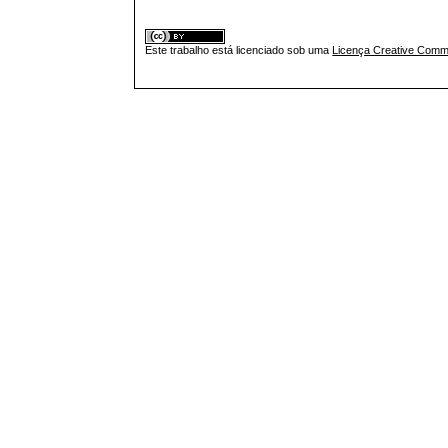
Este trabalho está licenciado sob uma
Licença Creative Commo