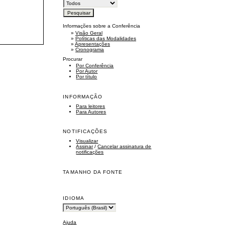
Informações sobre a Conferência
»
Visão Geral
»
Políticas das Modalidades
»
Apresentações
»
Cronograma
Procurar
Por Conferência
Por Autor
Por título
INFORMAÇÃO
Para leitores
Para Autores
NOTIFICAÇÕES
Visualizar
Assinar
/
Cancelar assinatura de
notificações
TAMANHO DA FONTE
IDIOMA
Ajuda