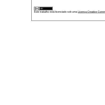
Este trabalho está licenciado sob uma
Licença Creative Commo