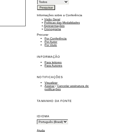
Informações sobre a Conferência
»
Visão Geral
»
Políticas das Modalidades
»
Apresentações
»
Cronograma
Procurar
Por Conferência
Por Autor
Por título
INFORMAÇÃO
Para leitores
Para Autores
NOTIFICAÇÕES
Visualizar
Assinar
/
Cancelar assinatura de
notificações
TAMANHO DA FONTE
IDIOMA
Ajuda