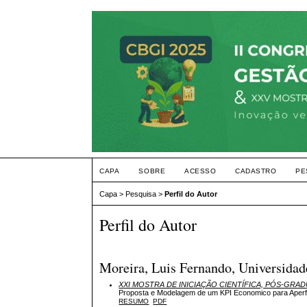
CAPA
SOBRE
ACESSO
CADASTRO
PE
Capa
>
Pesquisa
>
Perfil do Autor
Perfil do Autor
Moreira, Luis Fernando, Universidad
XXI MOSTRA DE INICIAÇÃO CIENTÍFICA, PÓS-GRA
Proposta e Modelagem de um KPI Economico para Aperfe
RESUMO
PDF