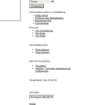
Informações sobre a Conferência
»
Visão Geral
»
Políticas das Modalidades
»
Apresentações
»
Cronograma
Procurar
Por Conferência
Por Autor
Por título
INFORMAÇÃO
Para leitores
Para Autores
NOTIFICAÇÕES
Visualizar
Assinar
/
Cancelar assinatura de
notificações
TAMANHO DA FONTE
IDIOMA
Ajuda