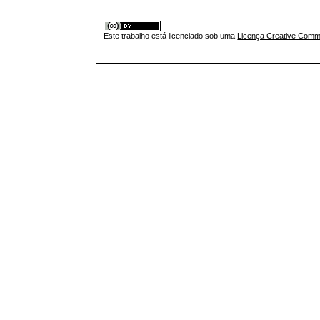
Este trabalho está licenciado sob uma
Licença Creative Commo