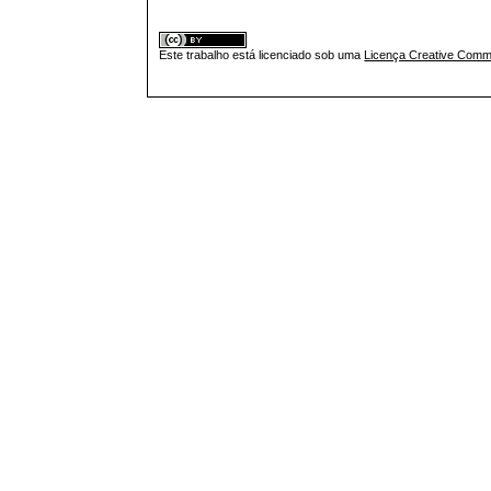
Este trabalho está licenciado sob uma
Licença Creative Commo