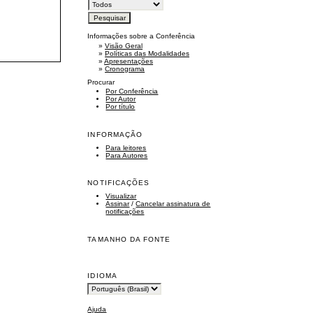
Informações sobre a Conferência
»
Visão Geral
»
Políticas das Modalidades
»
Apresentações
»
Cronograma
Procurar
Por Conferência
Por Autor
Por título
INFORMAÇÃO
Para leitores
Para Autores
NOTIFICAÇÕES
Visualizar
Assinar
/
Cancelar assinatura de
notificações
TAMANHO DA FONTE
IDIOMA
Ajuda