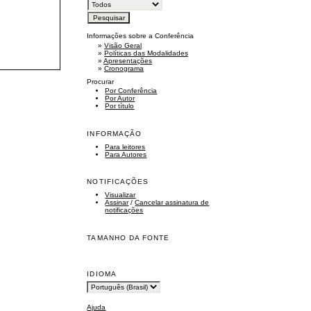
Informações sobre a Conferência
»
Visão Geral
»
Políticas das Modalidades
»
Apresentações
»
Cronograma
Procurar
Por Conferência
Por Autor
Por título
INFORMAÇÃO
Para leitores
Para Autores
NOTIFICAÇÕES
Visualizar
Assinar
/
Cancelar assinatura de
notificações
TAMANHO DA FONTE
IDIOMA
Ajuda