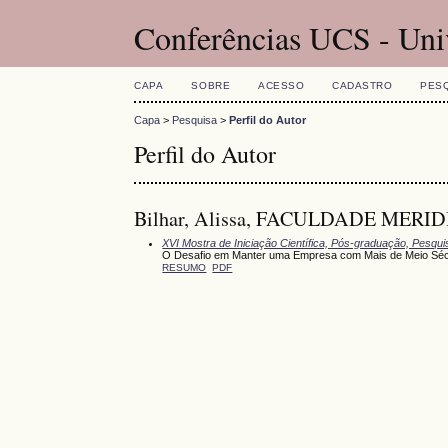
Conferências UCS - Uni
CAPA
SOBRE
ACESSO
CADASTRO
PES
Capa
>
Pesquisa
>
Perfil do Autor
Perfil do Autor
Bilhar, Alissa, FACULDADE MERID
XVI Mostra de Iniciação Científica, Pós-graduação, Pesqu
O Desafio em Manter uma Empresa com Mais de Meio Sécu
RESUMO
PDF