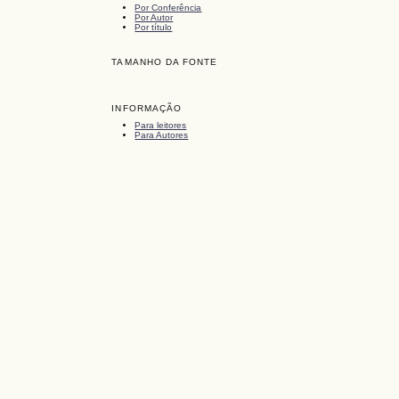
Por Conferência
Por Autor
Por título
TAMANHO DA FONTE
INFORMAÇÃO
Para leitores
Para Autores