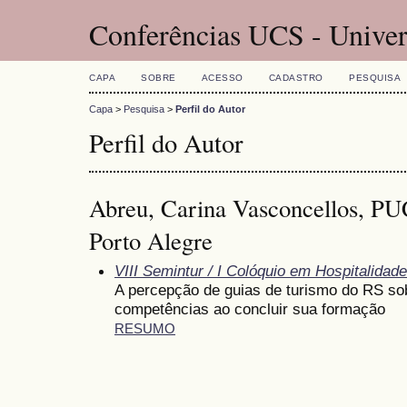
Conferências UCS - Univer
CAPA
SOBRE
ACESSO
CADASTRO
PESQUISA
Capa
>
Pesquisa
>
Perfil do Autor
Perfil do Autor
Abreu, Carina Vasconcellos, P
Porto Alegre
VIII Semintur / I Colóquio em Hospitalidade
A percepção de guias de turismo do RS so
competências ao concluir sua formação
RESUMO