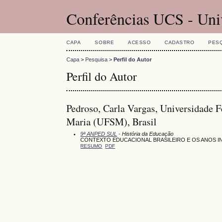
Conferências UCS - Uni
CAPA
SOBRE
ACESSO
CADASTRO
PES
Capa
>
Pesquisa
>
Perfil do Autor
Perfil do Autor
Pedroso, Carla Vargas, Universidade 
Maria (UFSM), Brasil
9ª ANPED SUL
- História da Educação
CONTEXTO EDUCACIONAL BRASILEIRO E OS ANOS IN
RESUMO
PDF