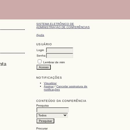
SISTEMA ELETRÔNICO DE
ADMINISTRAÇÃO DE CONFERÊNCIAS
Ajuda
USUÁRIO
Login
Senha
nta
Lembrar de mim
NOTIFICAÇÕES
Visualizar
Assinar
/
Cancelar assinatura de
notificações
CONTEÚDO DA CONFERÊNCIA
Pesquisa
Procurar