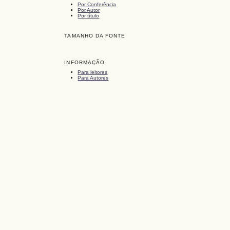
Por Conferência
Por Autor
Por título
TAMANHO DA FONTE
INFORMAÇÃO
Para leitores
Para Autores