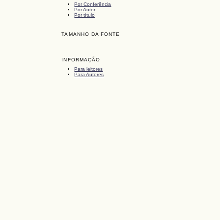
Por Conferência
Por Autor
Por título
TAMANHO DA FONTE
INFORMAÇÃO
Para leitores
Para Autores