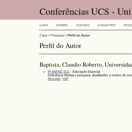
Conferências UCS - Uni
CAPA
SOBRE
ACESSO
CADASTRO
PES
Capa
>
Pesquisa
>
Perfil do Autor
Perfil do Autor
Baptista, Claudio Roberto, Universida
9ª ANPED SUL
- Educação Especial
Deficiência Mental e pesquisa: atualidades e modos de co
RESUMO
PDF