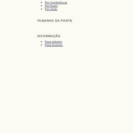
Por Conferência
Por Autor
Por título
TAMANHO DA FONTE
INFORMAÇÃO
Para leitores
Para Autores