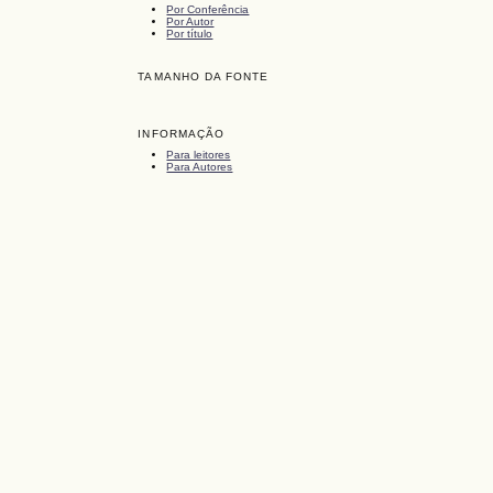
Por Conferência
Por Autor
Por título
TAMANHO DA FONTE
INFORMAÇÃO
Para leitores
Para Autores