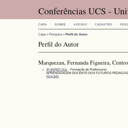
Conferências UCS - Uni
CAPA
SOBRE
ACESSO
CADASTRO
PES
Capa
>
Pesquisa
>
Perfil do Autor
Perfil do Autor
Marquezan, Fernanda Figueira, Centr
9ª ANPED SUL
- Formação de Professores
APRENDIZAGEM DOCENTE DOS FUTUROS PEDAGOGOS 
RESUMO