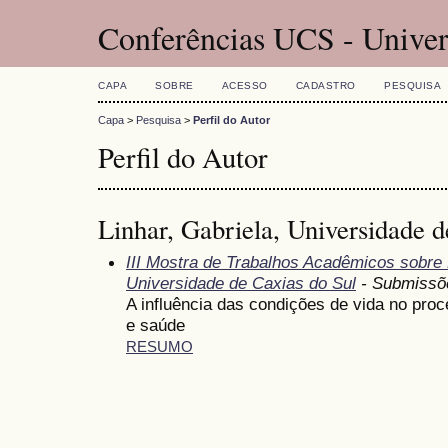
Conferências UCS - Univer
CAPA
SOBRE
ACESSO
CADASTRO
PESQUISA
Capa
>
Pesquisa
>
Perfil do Autor
Perfil do Autor
Linhar, Gabriela, Universidade d
III Mostra de Trabalhos Acadêmicos sobr
Universidade de Caxias do Sul
- Submissõ
A influência das condições de vida no pro
e saúde
RESUMO