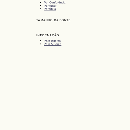
Por Conferência
Por Autor
Por título
TAMANHO DA FONTE
INFORMAÇÃO
Para leitores
Para Autores