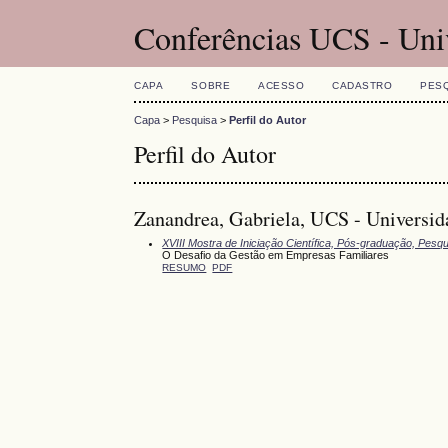
Conferências UCS - Uni
CAPA
SOBRE
ACESSO
CADASTRO
PES
Capa
>
Pesquisa
>
Perfil do Autor
Perfil do Autor
Zanandrea, Gabriela, UCS - Universida
XVIII Mostra de Iniciação Científica, Pós-graduação, Pesq
O Desafio da Gestão em Empresas Familiares
RESUMO
PDF