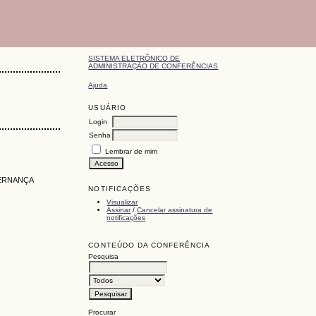
SISTEMA ELETRÔNICO DE
ADMINISTRAÇÃO DE CONFERÊNCIAS
Ajuda
USUÁRIO
Login
Senha
Lembrar de mim
VERNANÇA
NOTIFICAÇÕES
Visualizar
Assinar
/
Cancelar assinatura de
notificações
CONTEÚDO DA CONFERÊNCIA
Pesquisa
Procurar