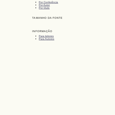
Por Conferência
Por Autor
Por título
TAMANHO DA FONTE
INFORMAÇÃO
Para leitores
Para Autores