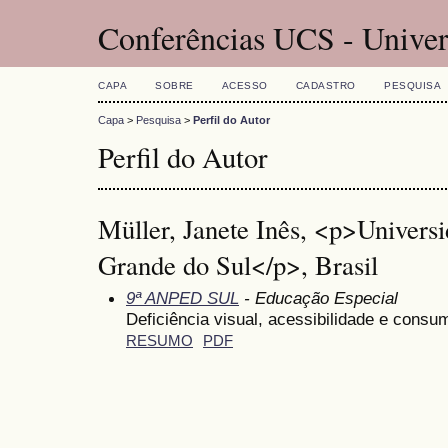
Conferências UCS - Univer
CAPA
SOBRE
ACESSO
CADASTRO
PESQUISA
Capa
>
Pesquisa
>
Perfil do Autor
Perfil do Autor
Müller, Janete Inês, <p>Univers
Grande do Sul</p>, Brasil
9ª ANPED SUL
- Educação Especial
Deficiência visual, acessibilidade e consu
RESUMO
PDF