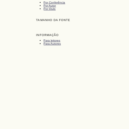
Por Conferência
Por Autor
Por título
TAMANHO DA FONTE
INFORMAÇÃO
Para leitores
Para Autores