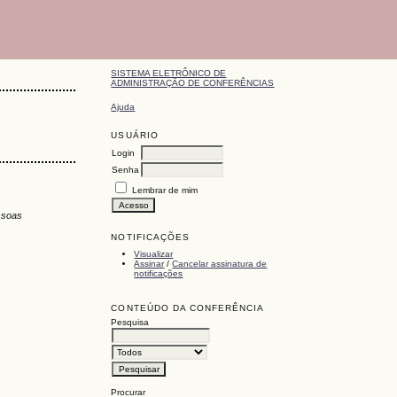
SISTEMA ELETRÔNICO DE
ADMINISTRAÇÃO DE CONFERÊNCIAS
Ajuda
USUÁRIO
Login
Senha
Lembrar de mim
ssoas
NOTIFICAÇÕES
Visualizar
Assinar
/
Cancelar assinatura de
notificações
CONTEÚDO DA CONFERÊNCIA
Pesquisa
Procurar