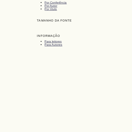
Por Conferência
Por Autor
Por título
TAMANHO DA FONTE
INFORMAÇÃO
Para leitores
Para Autores