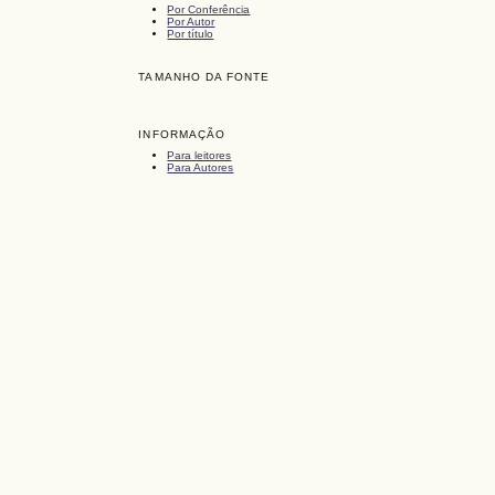
Por Conferência
Por Autor
Por título
TAMANHO DA FONTE
INFORMAÇÃO
Para leitores
Para Autores