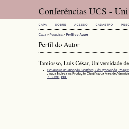
Conferências UCS - Uni
CAPA
SOBRE
ACESSO
CADASTRO
PES
Capa
>
Pesquisa
>
Perfil do Autor
Perfil do Autor
Tamiosso, Luis César, Universidade de
XVI Mostra de Iniciação Científica, Pós-graduação, Pesqu
Língua Inglesa na Produção Científica da Área de Administ
RESUMO
PDF