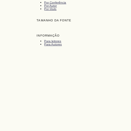
Por Conferência
Por Autor
Por título
TAMANHO DA FONTE
INFORMAÇÃO
Para leitores
Para Autores