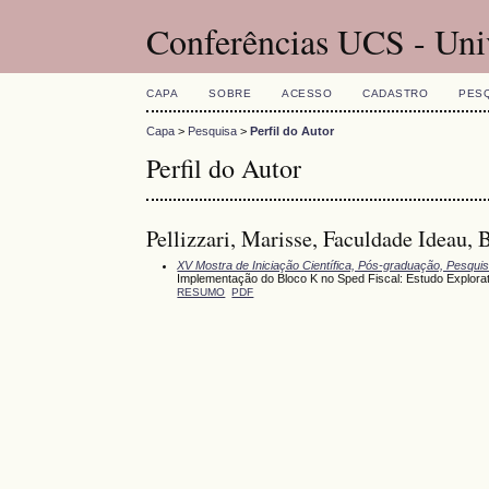
Conferências UCS - Uni
CAPA
SOBRE
ACESSO
CADASTRO
PES
Capa
>
Pesquisa
>
Perfil do Autor
Perfil do Autor
Pellizzari, Marisse, Faculdade Ideau, B
XV Mostra de Iniciação Científica, Pós-graduação, Pesqui
Implementação do Bloco K no Sped Fiscal: Estudo Explor
RESUMO
PDF