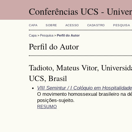
Conferências UCS - Univer
CAPA
SOBRE
ACESSO
CADASTRO
PESQUISA
Capa
>
Pesquisa
>
Perfil do Autor
Perfil do Autor
Tadioto, Mateus Vitor, Universid
UCS, Brasil
VIII Semintur / I Colóquio em Hospitalidade
O movimento homossexual brasileiro na dé
posições-sujeito.
RESUMO