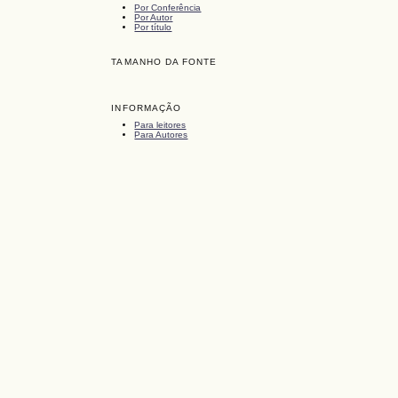
Por Conferência
Por Autor
Por título
TAMANHO DA FONTE
INFORMAÇÃO
Para leitores
Para Autores