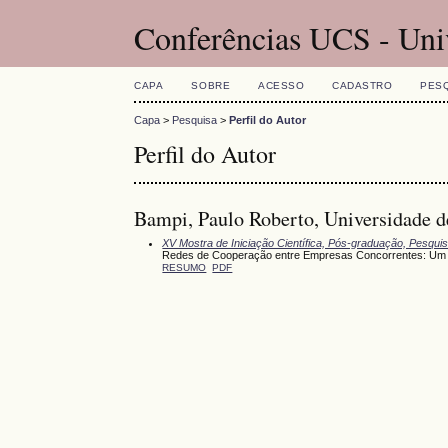
Conferências UCS - Uni
CAPA
SOBRE
ACESSO
CADASTRO
PES
Capa
>
Pesquisa
>
Perfil do Autor
Perfil do Autor
Bampi, Paulo Roberto, Universidade de
XV Mostra de Iniciação Científica, Pós-graduação, Pesqui
Redes de Cooperação entre Empresas Concorrentes: Um 
RESUMO
PDF