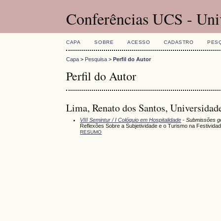
Conferências UCS - Uni
CAPA
SOBRE
ACESSO
CADASTRO
PES
Capa
>
Pesquisa
>
Perfil do Autor
Perfil do Autor
Lima, Renato dos Santos, Universidade
VIII Semintur / I Colóquio em Hospitalidade
- Submissões g
Reflexões Sobre a Subjetividade e o Turismo na Festivid
RESUMO