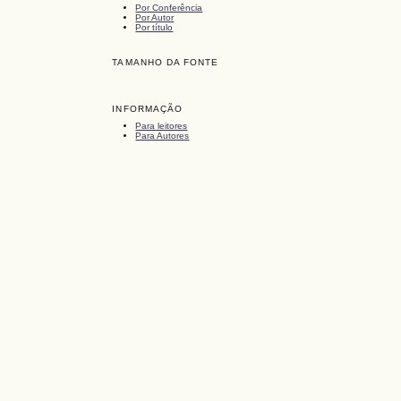
Por Conferência
Por Autor
Por título
TAMANHO DA FONTE
INFORMAÇÃO
Para leitores
Para Autores