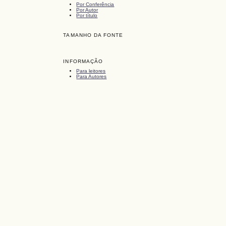
Por Conferência
Por Autor
Por título
TAMANHO DA FONTE
INFORMAÇÃO
Para leitores
Para Autores