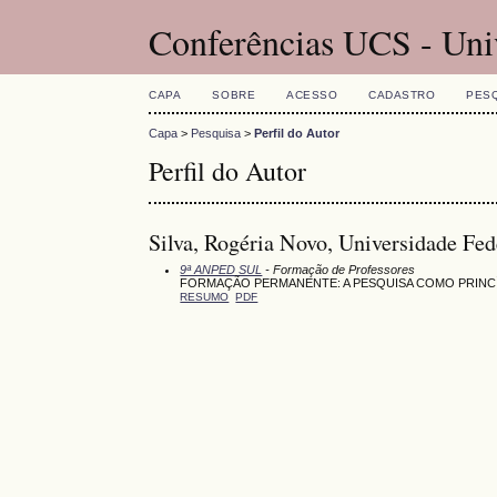
Conferências UCS - Uni
CAPA
SOBRE
ACESSO
CADASTRO
PES
Capa
>
Pesquisa
>
Perfil do Autor
Perfil do Autor
Silva, Rogéria Novo, Universidade Fede
9ª ANPED SUL
- Formação de Professores
FORMAÇÃO PERMANENTE: A PESQUISA COMO PRINCÍ
RESUMO
PDF