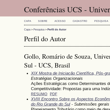
Conferências UCS - Univer
CAPA
SOBRE
ACESSO
CADASTRO
PESQUISA
Capa
>
Pesquisa
>
Perfil do Autor
Perfil do Autor
Gollo, Romário de Souza, Unive
Sul - UCS, Brasil
XIX Mostra de Iniciação Científica, Pós-g
Estratégias Organizacionais
Ações Estratégicas como Determinantes d
Competitividade: Propostas para uma Indú
RESUMO
PDF
XVIII Encontro Sobre os Aspectos Econômi
do Rio Grande do Sul
- Submissões gerais
Planejamento Tributário como meio de des