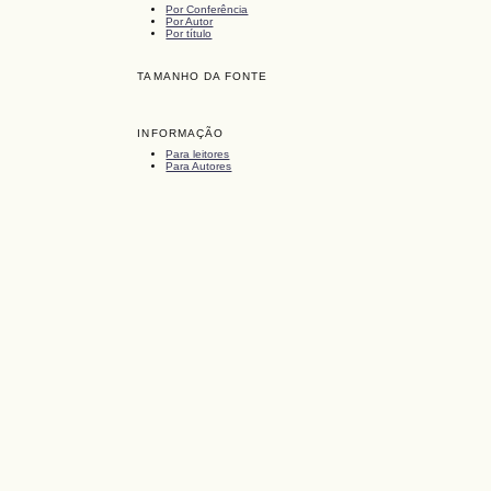
Por Conferência
Por Autor
Por título
TAMANHO DA FONTE
INFORMAÇÃO
Para leitores
Para Autores