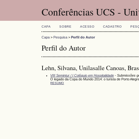
Conferências UCS - Uni
CAPA
SOBRE
ACESSO
CADASTRO
PES
Capa
>
Pesquisa
>
Perfil do Autor
Perfil do Autor
Lehn, Silvana, Unilasalle Canoas, Bras
VIII Semintur / I Colóquio em Hospitalidade
- Submissões g
O legado da Copa do Mundo 2014: o turista de Porto Alegr
RESUMO