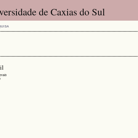
versidade de Caxias do Sul
QUISA
il
erais
e