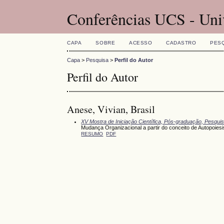
Conferências UCS - Uni
CAPA
SOBRE
ACESSO
CADASTRO
PES
Capa
>
Pesquisa
>
Perfil do Autor
Perfil do Autor
Anese, Vivian, Brasil
XV Mostra de Iniciação Científica, Pós-graduação, Pesqui
Mudança Organizacional a partir do conceito de Autopoiesi
RESUMO
PDF