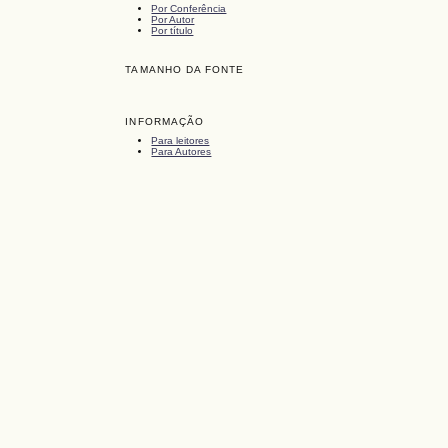
Por Conferência
Por Autor
Por título
TAMANHO DA FONTE
INFORMAÇÃO
Para leitores
Para Autores