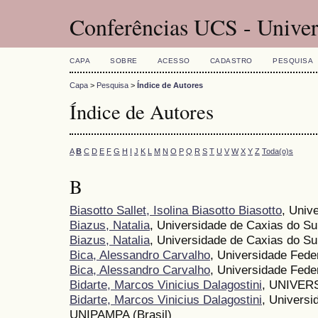
Conferências UCS - Univer
CAPA
SOBRE
ACESSO
CADASTRO
PESQUISA
Capa
>
Pesquisa
>
Índice de Autores
Índice de Autores
A
B
C
D
E
F
G
H
I
J
K
L
M
N
O
P
Q
R
S
T
U
V
W
X
Y
Z
Toda(o)s
B
Biasotto Sallet, Isolina Biasotto Biasotto
, Univ
Biazus, Natalia
, Universidade de Caxias do Su
Biazus, Natalia
, Universidade de Caxias do Sul
Bica, Alessandro Carvalho
, Universidade Fed
Bica, Alessandro Carvalho
, Universidade Fed
Bidarte, Marcos Vinicius Dalagostini
, UNIVER
Bidarte, Marcos Vinicius Dalagostini
, Universi
UNIPAMPA (Brasil)