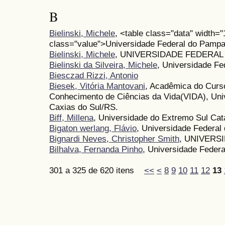
B
Bielinski, Michele
, <table class="data" width=
class="value">Universidade Federal do Pampa
Bielinski, Michele
, UNIVERSIDADE FEDERAL
Bielinski da Silveira, Michele
, Universidade F
Biesczad Rizzi, Antonio
Biesek, Vitória Mantovani
, Acadêmica do Curso
Conhecimento de Ciências da Vida(VIDA), Uni
Caxias do Sul/RS.
Biff, Millena
, Universidade do Extremo Sul Ca
Bigaton werlang, Flávio
, Universidade Federa
Bignardi Neves, Christopher Smith
, UNIVERS
Bilhalva, Fernanda Pinho
, Universidade Federa
301 a 325 de 620 itens
<<
<
8
9
10
11
12
13