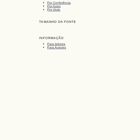
Por Conferência
Por Autor
Por título
TAMANHO DA FONTE
INFORMAÇÃO
Para leitores
Para Autores