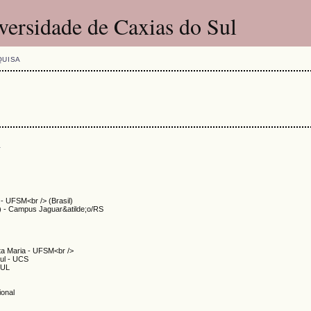
versidade de Caxias do Sul
QUISA
s
 - UFSM<br /> (Brasil)
 - Campus Jaguar&atilde;o/RS
i
ta Maria - UFSM<br />
Sul - UCS
SUL
ional