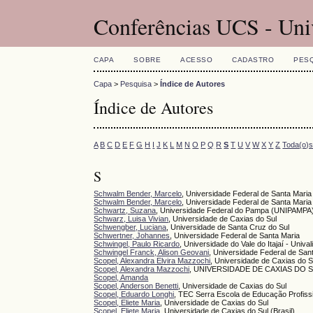
Conferências UCS - Uni
CAPA
SOBRE
ACESSO
CADASTRO
PES
Capa
>
Pesquisa
>
Índice de Autores
Índice de Autores
A
B
C
D
E
F
G
H
I
J
K
L
M
N
O
P
Q
R
S
T
U
V
W
X
Y
Z
Toda(o)
S
Schwalm Bender, Marcelo
, Universidade Federal de Santa Maria
Schwalm Bender, Marcelo
, Universidade Federal de Santa Maria
Schwartz, Suzana
, Universidade Federal do Pampa (UNIPAMPA)
Schwarz, Luisa Vivian
, Universidade de Caxias do Sul
Schwengber, Luciana
, Universidade de Santa Cruz do Sul
Schwertner, Johannes
, Universidade Federal de Santa Maria
Schwingel, Paulo Ricardo
, Universidade do Vale do Itajaí - Unival
Schwingel Franck, Alison Geovani
, Universidade Federal de San
Scopel, Alexandra Elvira Mazzochi
, Universidade de Caxias do 
Scopel, Alexandra Mazzochi
, UNIVERSIDADE DE CAXIAS DO 
Scopel, Amanda
Scopel, Anderson Benetti
, Universidade de Caxias do Sul
Scopel, Eduardo Longhi
, TEC Serra Escola de Educação Profiss
Scopel, Eliete Maria
, Universidade de Caxias do Sul
Scopel, Eliete Maria
, Universidade de Caxias do Sul (Brasil)