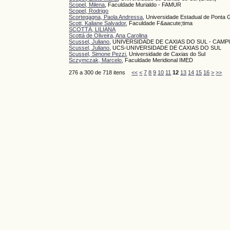
Scopel, Milena
, Faculdade Murialdo - FAMUR
Scopel, Rodrigo
Scortegagna, Paola Andressa
, Universidade Estadual de Ponta
Scott, Kaliane Salvador
, Faculdade F&aacute;tima
SCOTTÁ, LILIANA
Scottá de Oliveira, Ana Carolina
Scussel, Juliano
, UNIVERSIDADE DE CAXIAS DO SUL - CAMP
Scussel, Juliano
, UCS-UNIVERSIDADE DE CAXIAS DO SUL
Scussel, Simone Pezzi
, Universidade de Caxias do Sul
Sczymczak, Marcelo
, Faculdade Meridional IMED
276 a 300 de 718 itens
<<
<
7
8
9
10
11
12
13
14
15
16
>
>>