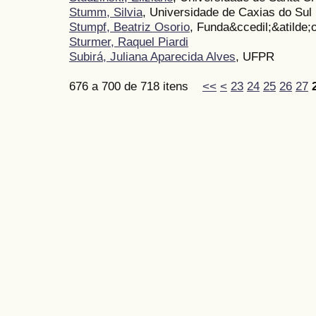
Stumm, Silvia
, Universidade de Caxias do Sul
Stumpf, Beatriz Osorio
, Funda&ccedil;&atilde;
Sturmer, Raquel Piardi
Subirá, Juliana Aparecida Alves
, UFPR
676 a 700 de 718 itens
<<
<
23
24
25
26
27