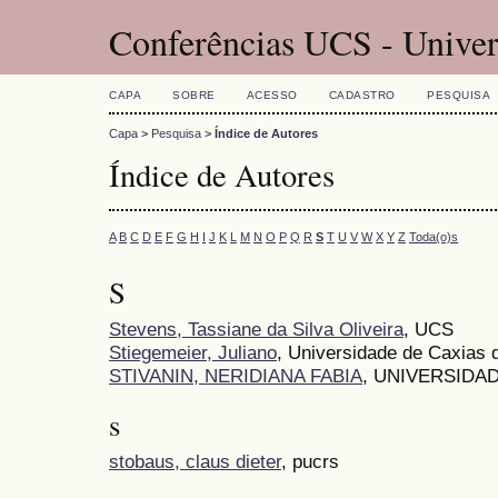
Conferências UCS - Univer
CAPA
SOBRE
ACESSO
CADASTRO
PESQUISA
Capa
>
Pesquisa
>
Índice de Autores
Índice de Autores
A
B
C
D
E
F
G
H
I
J
K
L
M
N
O
P
Q
R
S
T
U
V
W
X
Y
Z
Toda(o)s
S
Stevens, Tassiane da Silva Oliveira
, UCS
Stiegemeier, Juliano
, Universidade de Caxias 
STIVANIN, NERIDIANA FABIA
, UNIVERSIDA
s
stobaus, claus dieter
, pucrs