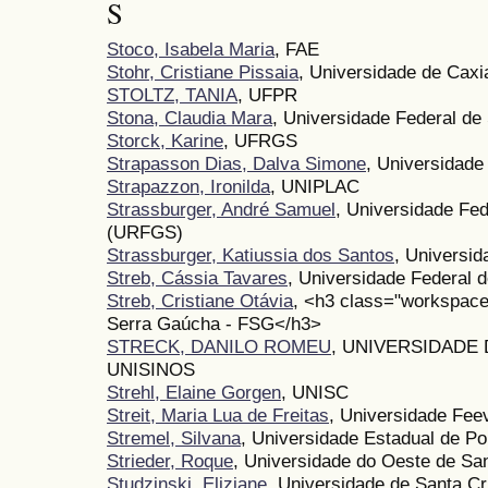
S
Stoco, Isabela Maria
, FAE
Stohr, Cristiane Pissaia
, Universidade de Caxi
STOLTZ, TANIA
, UFPR
Stona, Claudia Mara
, Universidade Federal de
Storck, Karine
, UFRGS
Strapasson Dias, Dalva Simone
, Universidade
Strapazzon, Ironilda
, UNIPLAC
Strassburger, André Samuel
, Universidade Fed
(URFGS)
Strassburger, Katiussia dos Santos
, Universi
Streb, Cássia Tavares
, Universidade Federal 
Streb, Cristiane Otávia
, <h3 class="workspace-
Serra Gaúcha - FSG</h3>
STRECK, DANILO ROMEU
, UNIVERSIDADE 
UNISINOS
Strehl, Elaine Gorgen
, UNISC
Streit, Maria Lua de Freitas
, Universidade Fee
Stremel, Silvana
, Universidade Estadual de P
Strieder, Roque
, Universidade do Oeste de S
Studzinski, Eliziane
, Universidade de Santa C