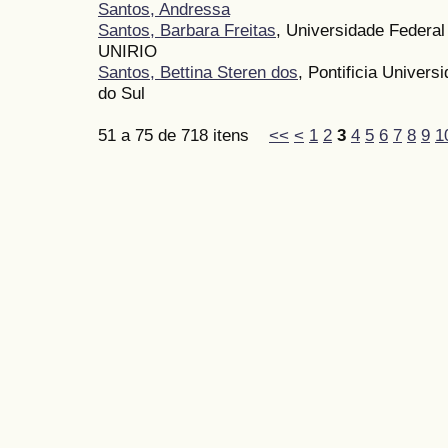
Santos, Andressa
Santos, Barbara Freitas
, Universidade Federal
UNIRIO
Santos, Bettina Steren dos
, Pontificia Univer
do Sul
51 a 75 de 718 itens
<<
<
1
2
3
4
5
6
7
8
9
1