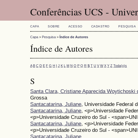
Conferências UCS - Univer
CAPA
SOBRE
ACESSO
CADASTRO
PESQUISA
Capa
>
Pesquisa
>
Índice de Autores
Índice de Autores
A
B
C
D
E
F
G
H
I
J
K
L
M
N
O
P
Q
R
S
T
U
V
W
X
Y
Z
Toda(o)s
S
Santa Clara, Cristiane Aparecida Woytichoski 
Grossa
Santacatarina, Juliane
, Universidade Federal
Santacatarina, Juliane
, <p>Universidade Fede
<p>Universidade Cruzeiro do Sul - <span>U
Santacatarina, Juliane
, <p>Universidade Fede
<p>Universidade Cruzeiro do Sul - <span>U
Santacatarina, Juliane