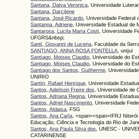
Santana, Dalva Veronica
, Universidade Luteran
Santana, Darcilene
Santana, José Ricardo
, Universidade Federal 
Santanna, Adriene
, Universidade Estadual de 
Santarosa, Lucila Maria Costi
, Universidade F
UFGRS&nbsp;
Santi, Giovanni de Lucena
, Faculdade da Ser
SANTIAGO, ANNA ROSA FONTELLA
, unijui
Santiago, Moises Claudio
, Universidade do E
Santiago, Moises Claudio
, Universidade do E
Santiago dos Santos, Guilherme
, Universidade
UNIRIO
Santin, Rafael Henrique
, Universidade Estadu
Santos, Adeilson Freire dos
, Universidade de 
Santos, Adriana Regina
, Universidade Estadua
Santos, Adriel Nascimento
, Universidade Fede
Santos, Aldaisa
, FSG
Santos, Ana Carla
, <span><span>IFRJ Niterói 
Educação, Ciência e Tecnologia do Rio de Jan
Santos, Ana Paula Silva dos
, UNESC - UNIV
CATARINENSE