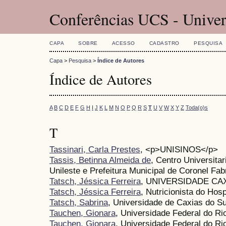
Conferências UCS - Univer
CAPA
SOBRE
ACESSO
CADASTRO
PESQUISA
Capa
>
Pesquisa
>
Índice de Autores
Índice de Autores
A
B
C
D
E
F
G
H
I
J
K
L
M
N
O
P
Q
R
S
T
U
V
W
X
Y
Z
Toda(o)s
T
Tassinari, Carla Prestes
, <p>UNISINOS</p>
Tassis, Betinna Almeida de
, Centro Universita
Unileste e Prefeitura Municipal de Coronel Fab
Tatsch, Jéssica Ferreira
, UNIVERSIDADE CA
Tatsch, Jéssica Ferreira
, Nutricionista do Hos
Tatsch, Sabrina
, Universidade de Caxias do Su
Tauchen, Gionara
, Universidade Federal do R
Tauchen, Gionara
, Universidade Federal do R