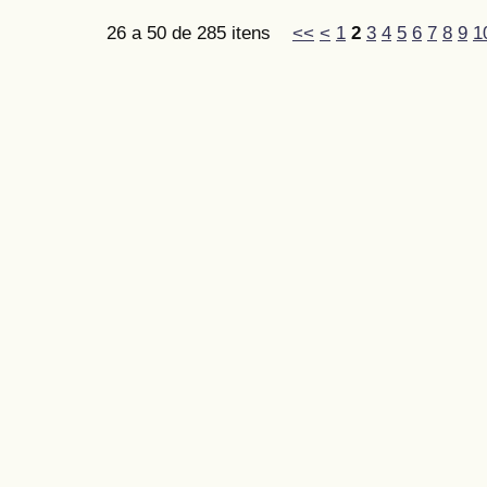
26 a 50 de 285 itens
<<
<
1
2
3
4
5
6
7
8
9
1