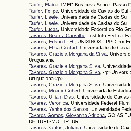
Taufer, Elaine
, IMED Business School Passo 
Taufer, Felipe
, Universidade de Caxias do Sul
Taufer, Lisele
, Universidade de Caxias do Sul
Taufer, Lisele
, Universidade de Caxias do Sul
Taufer, Lucas
, Universidade Federal do Rio G
Tavares, Beatriz Carvalho
, Instituto Federal 
Tavares, Edson L. H.
, UNISINOS - PPG em Edu
Tavares, Elisa Goulart
, Universidade de Caxia
Tavares, Graziela Morgana da Silva
, Universi
Uruguaiana
Tavares, Graziela Morgana Silva
, Universidad
Tavares, Graziela Morgana Silva
, <p>Univers
Uruguaiana</p>
Tavares, Graziela Morgana Silva
, Universidad
Tavares, Moacir Gubert
, Universidade Estadu
Tavares, Uiliam Dias
, Universidade de Caxias 
Tavares, Verônica
, Universidade Federal Flum
Tavares, Yanka dos Santos
, Universidade Fed
Tavares Gomes, Giovanna Adriana
, GOIAS T
DE TURISMO - IPTUR
Tavares Santos, Juliana
, Universidade de Caxi