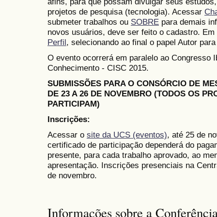
afins, para que possam divulgar seus estudos,
projetos de pesquisa (tecnologia). Acessar
Ch
submeter trabalhos ou
SOBRE
para demais in
novos usuários, deve ser feito o cadastro. Em 
Perfil
, selecionando ao final o papel Autor para
O evento ocorrerá em paralelo ao Congresso 
Conhecimento - CISC 2015.
SUBMISSÕES PARA O CONSÓRCIO DE M
DE 23 A 26 DE NOVEMBRO (TODOS OS P
PARTICIPAM)
Inscrições:
Acessar o
site da UCS (eventos)
, até 25 de n
certificado de participação dependerá do paga
presente, para cada trabalho aprovado, ao me
apresentação. Inscrições presenciais na Cent
de novembro.
Informações sobre a Conferênci