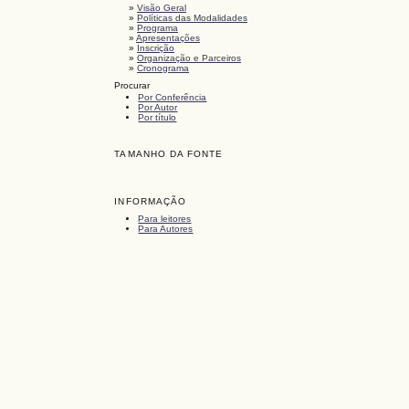
»
Visão Geral
»
Políticas das Modalidades
»
Programa
»
Apresentações
»
Inscrição
»
Organização e Parceiros
»
Cronograma
Procurar
Por Conferência
Por Autor
Por título
TAMANHO DA FONTE
INFORMAÇÃO
Para leitores
Para Autores