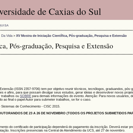
versidade de Caxias do Sul
QUISA
s Da Vida
>
XV Mostra de Iniciação Científica, Pós-graduação, Pesquisa e Extensão
ca, Pós-graduação, Pesquisa e Extensão
 Extensão (ISSN 2357-9706) tem por objetivo reunir técnicos, tecnólogos, graduandos, pós-
s e afins, para que possam divulgar seus estudos, gerar ideias e desenvolver novos proje
 trabalhos ou
SOBRE
para demais informações do evento. Atenção: Para novos usuários, de
do ao final o papel Autor para submeter trabalhos, se for o caso.
e Sistemas de Conhecimento - CISC 2015.
UTORANDOS DE 23 A 26 DE NOVEMBRO (TODOS OS PROJETOS SUBMETIDOS PAR
mento do certificado de participação dependerá do pagamento da inscrição. Deverá estar pr
tação. Inscrições presenciais na Central de Atendimento da UCS, até 27 de novembro.