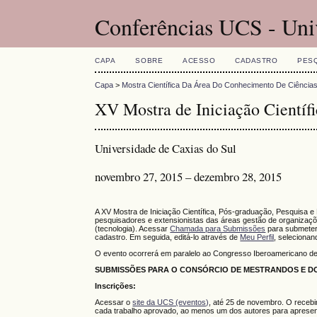
Conferências UCS - Uni
CAPA
SOBRE
ACESSO
CADASTRO
PES
Capa
>
Mostra Científica Da Área Do Conhecimento De Ciência
XV Mostra de Iniciação Científi
Universidade de Caxias do Sul
novembro 27, 2015 – dezembro 28, 2015
A XV Mostra de Iniciação Científica, Pós-graduação, Pesquisa e
pesquisadores e extensionistas das áreas gestão de organizaçõe
(tecnologia). Acessar
Chamada para Submissões
para submeter
cadastro. Em seguida, editá-lo através de
Meu Perfil
, selecionan
O evento ocorrerá em paralelo ao Congresso Iberoamericano d
SUBMISSÕES PARA O CONSÓRCIO DE MESTRANDOS E DO
Inscrições:
Acessar o
site da UCS (eventos)
, até 25 de novembro. O recebi
cada trabalho aprovado, ao menos um dos autores para apresen