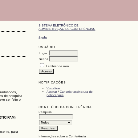
SISTEMA ELETRÔNICO DE
ADMINISTRAÇÃO DE CONFERÊNCIAS
Ajuda
USUÁRIO
Login
Senha
Lembrar de mim
NOTIFICAÇÕES
Visualizar
Assinar
/
Cancelar assinatura de
graduandos,
notificações
tos de pesquisa
ve ser feito o
CONTEÚDO DA CONFERÊNCIA
Pesquisa
TICIPAM)
esente, para
Informações sobre a Conferência