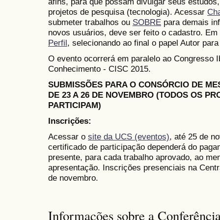
afins, para que possam divulgar seus estudos,
projetos de pesquisa (tecnologia). Acessar
Ch
submeter trabalhos ou
SOBRE
para demais in
novos usuários, deve ser feito o cadastro. Em 
Perfil
, selecionando ao final o papel Autor para
O evento ocorrerá em paralelo ao Congresso 
Conhecimento - CISC 2015.
SUBMISSÕES PARA O CONSÓRCIO DE M
DE 23 A 26 DE NOVEMBRO (TODOS OS P
PARTICIPAM)
Inscrições:
Acessar o
site da UCS (eventos)
, até 25 de n
certificado de participação dependerá do paga
presente, para cada trabalho aprovado, ao me
apresentação. Inscrições presenciais na Cent
de novembro.
Informações sobre a Conferênci