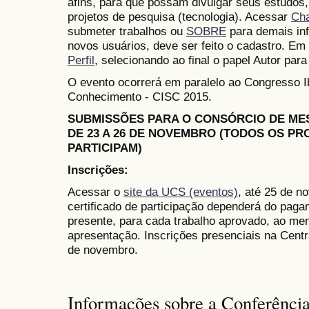
afins, para que possam divulgar seus estudos,
projetos de pesquisa (tecnologia). Acessar
Ch
submeter trabalhos ou
SOBRE
para demais in
novos usuários, deve ser feito o cadastro. Em 
Perfil
, selecionando ao final o papel Autor para
O evento ocorrerá em paralelo ao Congresso 
Conhecimento - CISC 2015.
SUBMISSÕES PARA O CONSÓRCIO DE M
DE 23 A 26 DE NOVEMBRO (TODOS OS P
PARTICIPAM)
Inscrições:
Acessar o
site da UCS (eventos)
, até 25 de n
certificado de participação dependerá do paga
presente, para cada trabalho aprovado, ao me
apresentação. Inscrições presenciais na Cent
de novembro.
Informações sobre a Conferênci