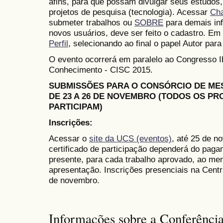
afins, para que possam divulgar seus estudos,
projetos de pesquisa (tecnologia). Acessar
Ch
submeter trabalhos ou
SOBRE
para demais in
novos usuários, deve ser feito o cadastro. Em 
Perfil
, selecionando ao final o papel Autor para
O evento ocorrerá em paralelo ao Congresso 
Conhecimento - CISC 2015.
SUBMISSÕES PARA O CONSÓRCIO DE M
DE 23 A 26 DE NOVEMBRO (TODOS OS P
PARTICIPAM)
Inscrições:
Acessar o
site da UCS (eventos)
, até 25 de n
certificado de participação dependerá do paga
presente, para cada trabalho aprovado, ao me
apresentação. Inscrições presenciais na Cent
de novembro.
Informações sobre a Conferênci