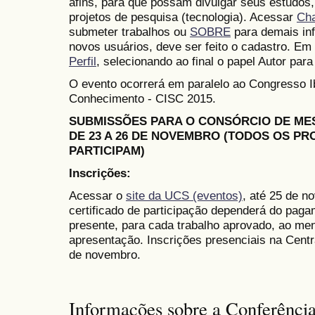
afins, para que possam divulgar seus estudos,
projetos de pesquisa (tecnologia). Acessar
Ch
submeter trabalhos ou
SOBRE
para demais in
novos usuários, deve ser feito o cadastro. Em 
Perfil
, selecionando ao final o papel Autor para
O evento ocorrerá em paralelo ao Congresso 
Conhecimento - CISC 2015.
SUBMISSÕES PARA O CONSÓRCIO DE M
DE 23 A 26 DE NOVEMBRO (TODOS OS P
PARTICIPAM)
Inscrições:
Acessar o
site da UCS (eventos)
, até 25 de n
certificado de participação dependerá do paga
presente, para cada trabalho aprovado, ao me
apresentação. Inscrições presenciais na Cent
de novembro.
Informações sobre a Conferênci