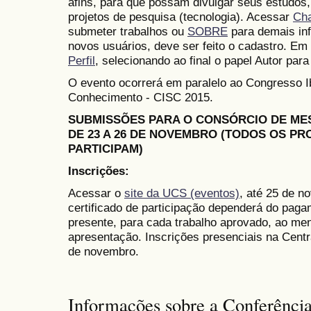
afins, para que possam divulgar seus estudos,
projetos de pesquisa (tecnologia). Acessar
Ch
submeter trabalhos ou
SOBRE
para demais in
novos usuários, deve ser feito o cadastro. Em 
Perfil
, selecionando ao final o papel Autor para
O evento ocorrerá em paralelo ao Congresso 
Conhecimento - CISC 2015.
SUBMISSÕES PARA O CONSÓRCIO DE M
DE 23 A 26 DE NOVEMBRO (TODOS OS P
PARTICIPAM)
Inscrições:
Acessar o
site da UCS (eventos)
, até 25 de n
certificado de participação dependerá do paga
presente, para cada trabalho aprovado, ao me
apresentação. Inscrições presenciais na Cent
de novembro.
Informações sobre a Conferênci