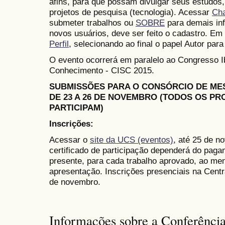
afins, para que possam divulgar seus estudos,
projetos de pesquisa (tecnologia). Acessar
Ch
submeter trabalhos ou
SOBRE
para demais in
novos usuários, deve ser feito o cadastro. Em 
Perfil
, selecionando ao final o papel Autor para
O evento ocorrerá em paralelo ao Congresso 
Conhecimento - CISC 2015.
SUBMISSÕES PARA O CONSÓRCIO DE M
DE 23 A 26 DE NOVEMBRO (TODOS OS P
PARTICIPAM)
Inscrições:
Acessar o
site da UCS (eventos)
, até 25 de n
certificado de participação dependerá do paga
presente, para cada trabalho aprovado, ao me
apresentação. Inscrições presenciais na Cent
de novembro.
Informações sobre a Conferênci