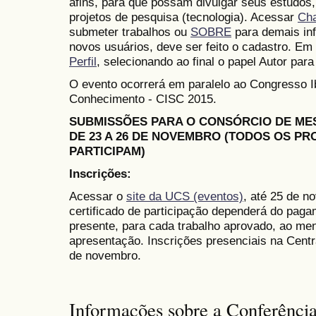
afins, para que possam divulgar seus estudos,
projetos de pesquisa (tecnologia). Acessar
Ch
submeter trabalhos ou
SOBRE
para demais in
novos usuários, deve ser feito o cadastro. Em 
Perfil
, selecionando ao final o papel Autor para
O evento ocorrerá em paralelo ao Congresso 
Conhecimento - CISC 2015.
SUBMISSÕES PARA O CONSÓRCIO DE M
DE 23 A 26 DE NOVEMBRO (TODOS OS P
PARTICIPAM)
Inscrições:
Acessar o
site da UCS (eventos)
, até 25 de n
certificado de participação dependerá do paga
presente, para cada trabalho aprovado, ao me
apresentação. Inscrições presenciais na Cent
de novembro.
Informações sobre a Conferênci