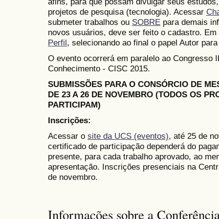
afins, para que possam divulgar seus estudos,
projetos de pesquisa (tecnologia). Acessar
Ch
submeter trabalhos ou
SOBRE
para demais in
novos usuários, deve ser feito o cadastro. Em 
Perfil
, selecionando ao final o papel Autor para
O evento ocorrerá em paralelo ao Congresso 
Conhecimento - CISC 2015.
SUBMISSÕES PARA O CONSÓRCIO DE M
DE 23 A 26 DE NOVEMBRO (TODOS OS P
PARTICIPAM)
Inscrições:
Acessar o
site da UCS (eventos)
, até 25 de n
certificado de participação dependerá do paga
presente, para cada trabalho aprovado, ao me
apresentação. Inscrições presenciais na Cent
de novembro.
Informações sobre a Conferênci