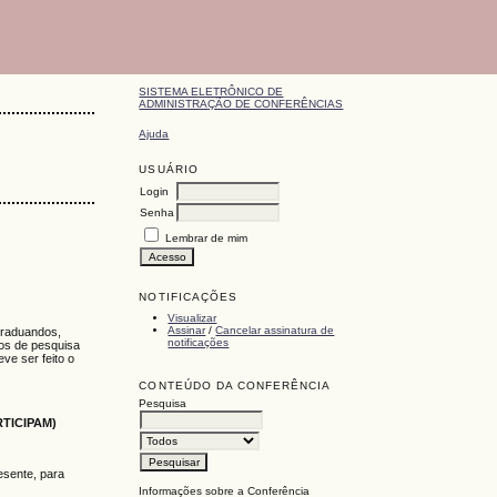
SISTEMA ELETRÔNICO DE
ADMINISTRAÇÃO DE CONFERÊNCIAS
Ajuda
USUÁRIO
Login
Senha
Lembrar de mim
NOTIFICAÇÕES
Visualizar
Assinar
/
Cancelar assinatura de
graduandos,
notificações
tos de pesquisa
ve ser feito o
CONTEÚDO DA CONFERÊNCIA
Pesquisa
TICIPAM)
esente, para
Informações sobre a Conferência