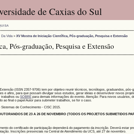
versidade de Caxias do Sul
QUISA
s Da Vida
>
XV Mostra de Iniciação Científica, Pós-graduação, Pesquisa e Extensão
ca, Pós-graduação, Pesquisa e Extensão
 Extensão (ISSN 2357-9706) tem por objetivo reunir técnicos, tecnólogos, graduandos, pós-
s e afins, para que possam divulgar seus estudos, gerar ideias e desenvolver novos proje
 trabalhos ou
SOBRE
para demais informações do evento. Atenção: Para novos usuários, de
do ao final o papel Autor para submeter trabalhos, se for o caso.
e Sistemas de Conhecimento - CISC 2015.
UTORANDOS DE 23 A 26 DE NOVEMBRO (TODOS OS PROJETOS SUBMETIDOS PAR
mento do certificado de participação dependerá do pagamento da inscrição. Deverá estar pr
tação. Inscrições presenciais na Central de Atendimento da UCS, até 27 de novembro.