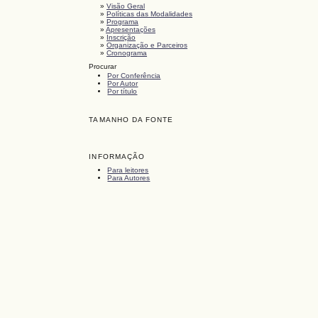
»
Visão Geral
»
Políticas das Modalidades
»
Programa
»
Apresentações
»
Inscrição
»
Organização e Parceiros
»
Cronograma
Procurar
Por Conferência
Por Autor
Por título
TAMANHO DA FONTE
INFORMAÇÃO
Para leitores
Para Autores