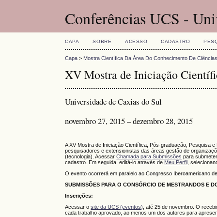
Conferências UCS - Uni
CAPA
SOBRE
ACESSO
CADASTRO
PES
Capa
>
Mostra Científica Da Área Do Conhecimento De Ciência
XV Mostra de Iniciação Científi
Universidade de Caxias do Sul
novembro 27, 2015 – dezembro 28, 2015
A XV Mostra de Iniciação Científica, Pós-graduação, Pesquisa e
pesquisadores e extensionistas das áreas gestão de organizaçõe
(tecnologia). Acessar
Chamada para Submissões
para submeter
cadastro. Em seguida, editá-lo através de
Meu Perfil
, selecionan
O evento ocorrerá em paralelo ao Congresso Iberoamericano d
SUBMISSÕES PARA O CONSÓRCIO DE MESTRANDOS E DO
Inscrições:
Acessar o
site da UCS (eventos)
, até 25 de novembro. O recebi
cada trabalho aprovado, ao menos um dos autores para apresen