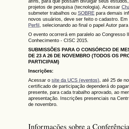
afins, para que possam divulgar seus estudos,
projetos de pesquisa (tecnologia). Acessar
Ch
submeter trabalhos ou
SOBRE
para demais in
novos usuários, deve ser feito o cadastro. Em 
Perfil
, selecionando ao final o papel Autor para
O evento ocorrerá em paralelo ao Congresso 
Conhecimento - CISC 2015.
SUBMISSÕES PARA O CONSÓRCIO DE M
DE 23 A 26 DE NOVEMBRO (TODOS OS P
PARTICIPAM)
Inscrições:
Acessar o
site da UCS (eventos)
, até 25 de n
certificado de participação dependerá do paga
presente, para cada trabalho aprovado, ao me
apresentação. Inscrições presenciais na Cent
de novembro.
Informações sobre a Conferênci