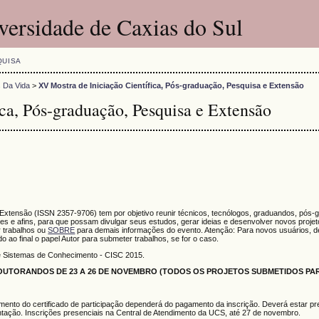
versidade de Caxias do Sul
QUISA
s Da Vida
>
XV Mostra de Iniciação Científica, Pós-graduação, Pesquisa e Extensão
ca, Pós-graduação, Pesquisa e Extensão
 Extensão (ISSN 2357-9706) tem por objetivo reunir técnicos, tecnólogos, graduandos, pós-
s e afins, para que possam divulgar seus estudos, gerar ideias e desenvolver novos proje
 trabalhos ou
SOBRE
para demais informações do evento. Atenção: Para novos usuários, de
do ao final o papel Autor para submeter trabalhos, se for o caso.
e Sistemas de Conhecimento - CISC 2015.
UTORANDOS DE 23 A 26 DE NOVEMBRO (TODOS OS PROJETOS SUBMETIDOS PAR
mento do certificado de participação dependerá do pagamento da inscrição. Deverá estar pr
tação. Inscrições presenciais na Central de Atendimento da UCS, até 27 de novembro.