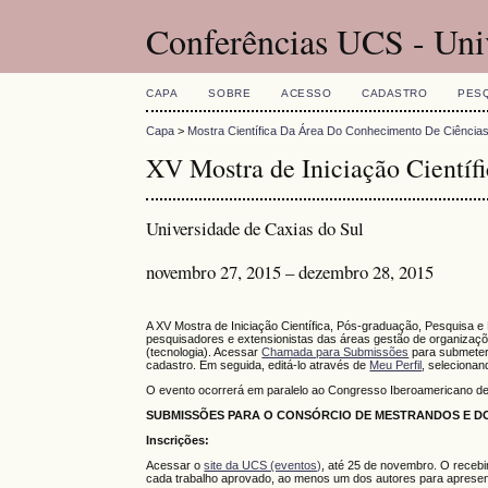
Conferências UCS - Uni
CAPA
SOBRE
ACESSO
CADASTRO
PES
Capa
>
Mostra Científica Da Área Do Conhecimento De Ciência
XV Mostra de Iniciação Científi
Universidade de Caxias do Sul
novembro 27, 2015 – dezembro 28, 2015
A XV Mostra de Iniciação Científica, Pós-graduação, Pesquisa e
pesquisadores e extensionistas das áreas gestão de organizaçõe
(tecnologia). Acessar
Chamada para Submissões
para submeter
cadastro. Em seguida, editá-lo através de
Meu Perfil
, selecionan
O evento ocorrerá em paralelo ao Congresso Iberoamericano d
SUBMISSÕES PARA O CONSÓRCIO DE MESTRANDOS E DO
Inscrições:
Acessar o
site da UCS (eventos)
, até 25 de novembro. O recebi
cada trabalho aprovado, ao menos um dos autores para apresen