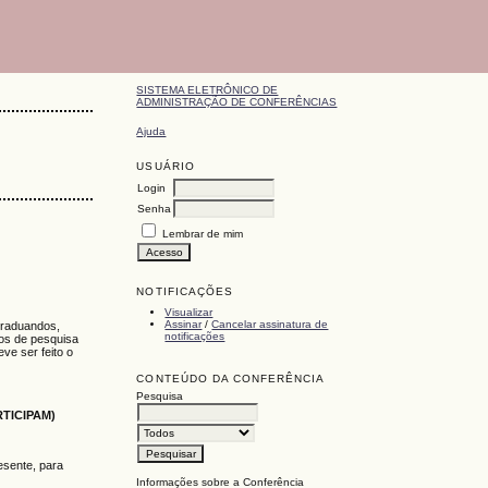
SISTEMA ELETRÔNICO DE
ADMINISTRAÇÃO DE CONFERÊNCIAS
Ajuda
USUÁRIO
Login
Senha
Lembrar de mim
NOTIFICAÇÕES
Visualizar
Assinar
/
Cancelar assinatura de
graduandos,
notificações
tos de pesquisa
ve ser feito o
CONTEÚDO DA CONFERÊNCIA
Pesquisa
TICIPAM)
esente, para
Informações sobre a Conferência