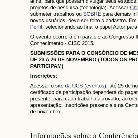
afins, para que possam divulgar seus estudos,
projetos de pesquisa (tecnologia). Acessar
Ch
submeter trabalhos ou
SOBRE
para demais in
novos usuários, deve ser feito o cadastro. Em 
Perfil
, selecionando ao final o papel Autor para
O evento ocorrerá em paralelo ao Congresso 
Conhecimento - CISC 2015.
SUBMISSÕES PARA O CONSÓRCIO DE M
DE 23 A 26 DE NOVEMBRO (TODOS OS P
PARTICIPAM)
Inscrições:
Acessar o
site da UCS (eventos)
, até 25 de n
certificado de participação dependerá do paga
presente, para cada trabalho aprovado, ao me
apresentação. Inscrições presenciais na Cent
de novembro.
Informações sobre a Conferênci