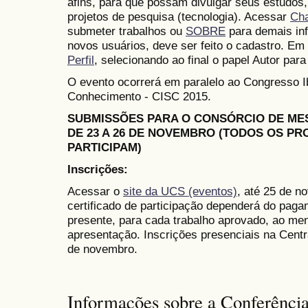
afins, para que possam divulgar seus estudos,
projetos de pesquisa (tecnologia). Acessar
Ch
submeter trabalhos ou
SOBRE
para demais in
novos usuários, deve ser feito o cadastro. Em 
Perfil
, selecionando ao final o papel Autor para
O evento ocorrerá em paralelo ao Congresso 
Conhecimento - CISC 2015.
SUBMISSÕES PARA O CONSÓRCIO DE M
DE 23 A 26 DE NOVEMBRO (TODOS OS P
PARTICIPAM)
Inscrições:
Acessar o
site da UCS (eventos)
, até 25 de n
certificado de participação dependerá do paga
presente, para cada trabalho aprovado, ao me
apresentação. Inscrições presenciais na Cent
de novembro.
Informações sobre a Conferênci